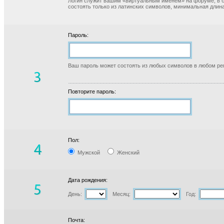
Логин служит вашим «виртуальным именем» на форуме, в б
состоять только из латинских символов, минимальная длина
Пароль:
Ваш пароль может состоять из любых символов в любом реги
Повторите пароль:
Пол:
Мужской
Женский
Дата рождения:
День:
Месяц:
Год:
Почта: