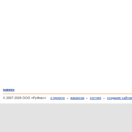
наверх
© 2007-2026 ООО «РуФокс»
о проекте
вакансии
хостинг
создание сайто