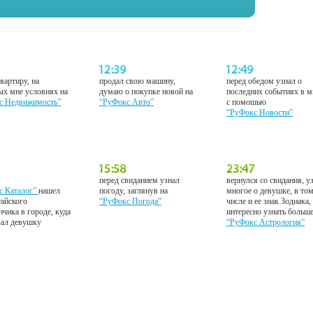
вартиру, на
продал свою машину,
перед обедом узнал о
ых мне условиях на
думаю о покупке новой на
последних событиях в м
с Недвижимость”
“РуФокс Авто”
с помошью
“РуФокс Новости”
перед свиданием узнал
вернулся со свидания, у
с Каталог”
нашел
погоду, заглянув на
многое о девушке, в то
тайского
“РуФокс Погода”
числе и ее знак Зодиака,
нчика в городе, куда
интересно узнать больш
вал девушку
“РуФокс Астрология”