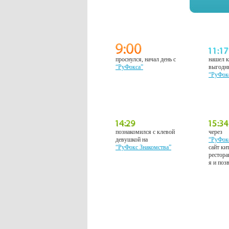
проснулся, начал день с
нашел к
“РуФокса”
выгодн
“РуФок
познакомился с клевой
через
девушкой на
“РуФок
“РуФокс Знакомства”
сайт ки
рестора
я и поз