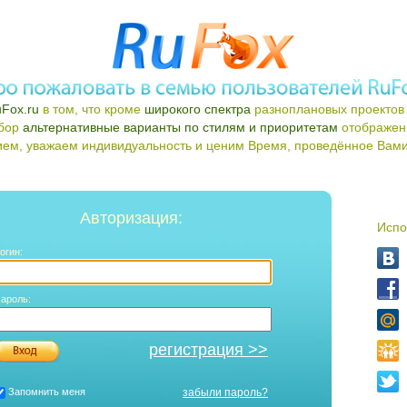
Fox.ru
в том, что кроме
широкого спектра
разноплановых проектов 
ыбор
альтернативные варианты по стилям и приоритетам
отображен
ем, уважаем индивидуальность и ценим Время, проведённое Вами 
Авторизация:
Испо
огин:
ароль:
регистрация >>
Запомнить меня
забыли пароль?