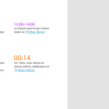
за обедом просмотрел новое
ире,
видео на
“РуФокс Видео”
знал
лег спать, ведь завтра на
м
новую работу, найденную на
 хм..
“РуФокс Работа”
е